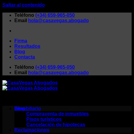
Saltar al contenido
Teléfono
(+34) 659-965-050
Email
hola@casavegas.abogado
Firma
Resultados
Blog
Contacta
Teléfono
(+34) 659-965-050
Email
hola@casavegas.abogado
Blog
Inmobiliario
Compraventa de inmuebles
Pisos turísticos
Cancelación de hipotecas
Reclamaciones