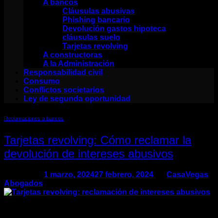
A bancos
Cláusulas abusivas
Phishing bancario
Devolución gastos hipoteca
cláusulas suelo
Tarjetas revolving
A constructoras
A la Administración
Responsabilidad civil
Consumo
Conflictos societarios
Ley de segunda oportunidad
Reclamaciones a bancos
Tarjetas revolving: Cómo reclamar la
devolución de intereses abusivos
Posted on
1 marzo, 2024
27 febrero, 2024
by
CasaVegas
Abogados
01
Mar