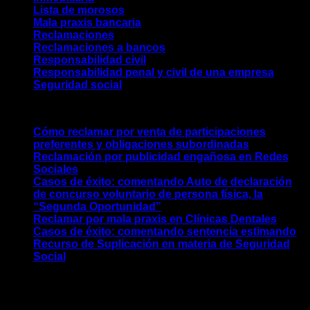
Lista de morosos
Mala praxis bancaria
Reclamaciones
Reclamaciones a bancos
Responsabilidad civil
Responsabilidad penal y civil de una empresa
Seguridad social
Entradas recientes
Cómo reclamar por venta de participaciones
preferentes y obligaciones subordinadas
Reclamación por publicidad engañosa en Redes
Sociales
Casos de éxito: comentando Auto de declaración
de concurso voluntario de persona física, la
“Segunda Oportunidad”
Reclamar por mala praxis en Clínicas Dentales
Casos de éxito: comentando sentencia estimando
Recurso de Suplicación en materia de Seguridad
Social