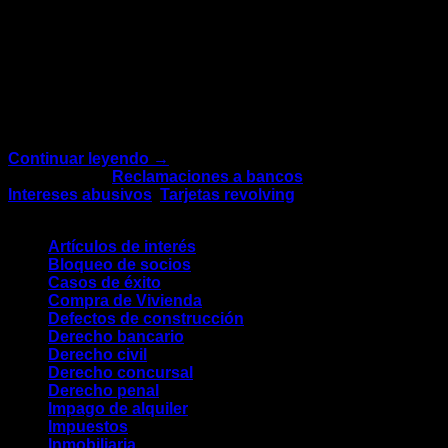
Si tienes una tarjeta de crédito con un interés
anormalmente alto, o si te has encontrado con alguna
sorpresa porque el banco o comercio con el que la
contrataste no fue totalmente claro contigo, puedes
reclamar todos los interesas y gastos derivados de
dicha tarjeta. Te contamos como saber si tienes una
tarjeta revolving para […]
Continuar leyendo
→
Publicado en
Reclamaciones a bancos
|
Etiquetado
Intereses abusivos
,
Tarjetas revolving
Categorías
Artículos de interés
Bloqueo de socios
Casos de éxito
Compra de Vivienda
Defectos de construcción
Derecho bancario
Derecho civil
Derecho concursal
Derecho penal
Impago de alquiler
Impuestos
Inmobiliaria