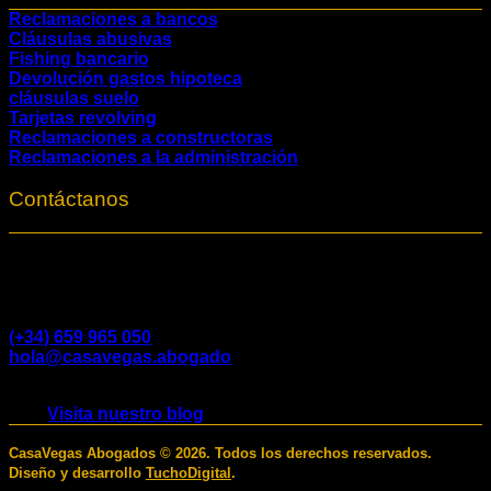
Reclamaciones a bancos
Cláusulas abusivas
Fishing bancario
Devolución gastos hipoteca
cláusulas suelo
Tarjetas revolving
Reclamaciones a constructoras
Reclamaciones a la administración
Contáctanos
Lo mejor es que nos sentemos hablar, que tú me
cuentes y yo te escuche. Y después encontraremos la
mejor solución.
(+34) 659 965 050
hola@casavegas.abogado
* Paseo De La Castellana 123 Madrid
Visita nuestro blog
CasaVegas Abogados
©
2026. Todos los derechos reservados.
Diseño y desarrollo
TuchoDigital
.