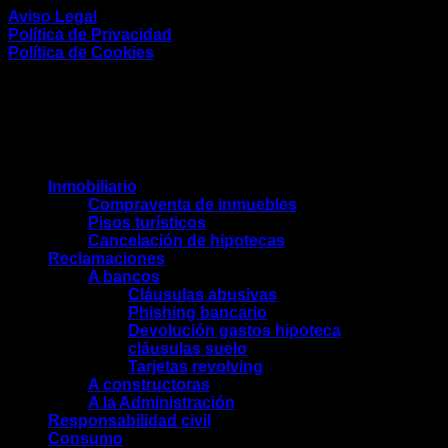
Aviso Legal
Política de Privacidad
Política de Cookies
Inmobiliario
Compraventa de inmuebles
Pisos turísticos
Cancelación de hipotecas
Reclamaciones
A bancos
Cláusulas abusivas
Phishing bancario
Devolución gastos hipoteca
cláusulas suelo
Tarjetas revolving
A constructoras
A la Administración
Responsabilidad civil
Consumo