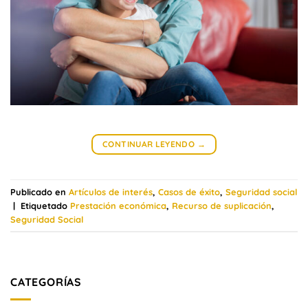
CONTINUAR LEYENDO
→
Publicado en
Artículos de interés
,
Casos de éxito
,
Seguridad social
|
Etiquetado
Prestación económica
,
Recurso de suplicación
,
Seguridad Social
CATEGORÍAS