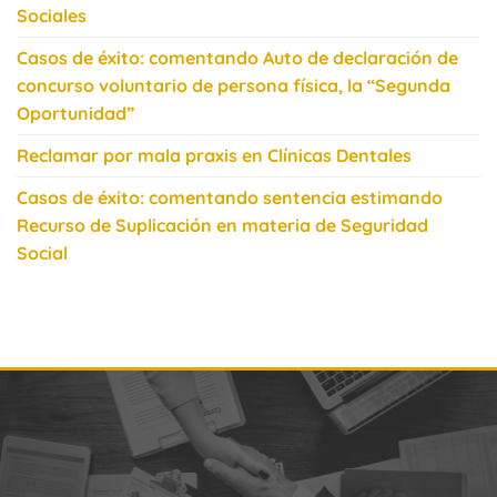
Sociales
Casos de éxito: comentando Auto de declaración de
concurso voluntario de persona física, la “Segunda
Oportunidad”
Reclamar por mala praxis en Clínicas Dentales
Casos de éxito: comentando sentencia estimando
Recurso de Suplicación en materia de Seguridad
Social