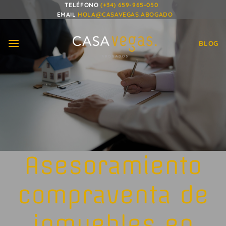
Saltar
TELÉFONO
(+34) 659-965-050
EMAIL
HOLA@CASAVEGAS.ABOGADO
al
contenido
BLOG
Asesoramiento
compraventa de
inmuebles en