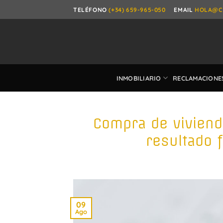
Saltar
TELÉFONO
(+34) 659-965-050
EMAIL
HOLA@C
al
contenido
INMOBILIARIO
RECLAMACIONE
Compra de vivienda
resultado 
09
Ago