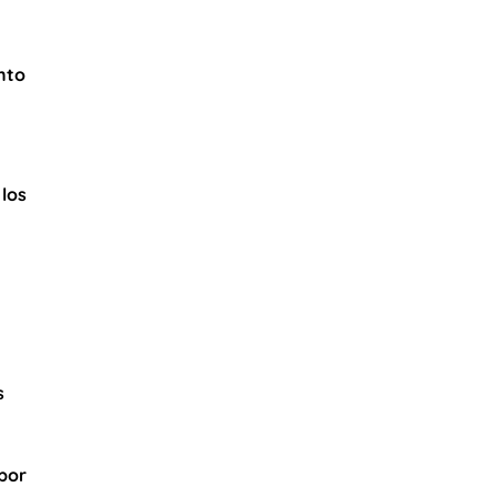
nto
los
s
por