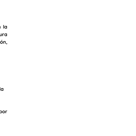
 la
ura
ión,
la
por