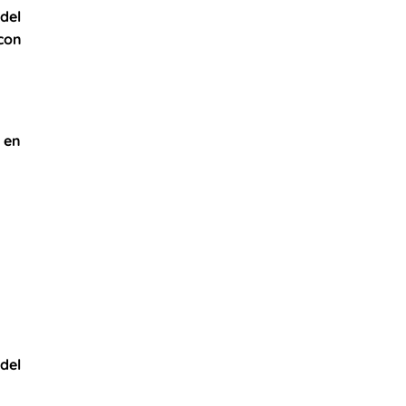
 del
 con
 en
 del