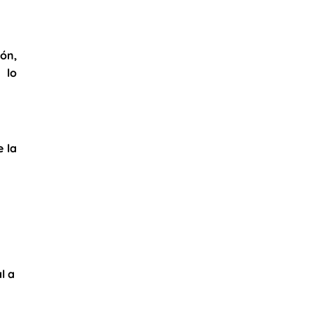
ón,
 lo
e la
l a