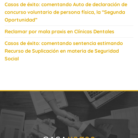
Casos de éxito: comentando Auto de declaración de
concurso voluntario de persona física, la “Segunda
Oportunidad”
Reclamar por mala praxis en Clínicas Dentales
Casos de éxito: comentando sentencia estimando
Recurso de Suplicación en materia de Seguridad
Social